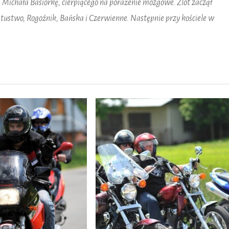
na Michała Basiorkę, cierpiącego na porażenie mózgowe. Zlot zaczął
ętustwo, Rogoźnik, Bańska i Czerwienne. Następnie przy kościele w