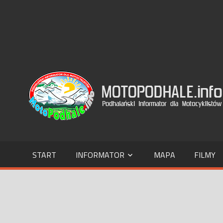
Skip
to
content
Podhalański
Informator
dla
Motocyklistów
START
INFORMATOR
MAPA
FILMY