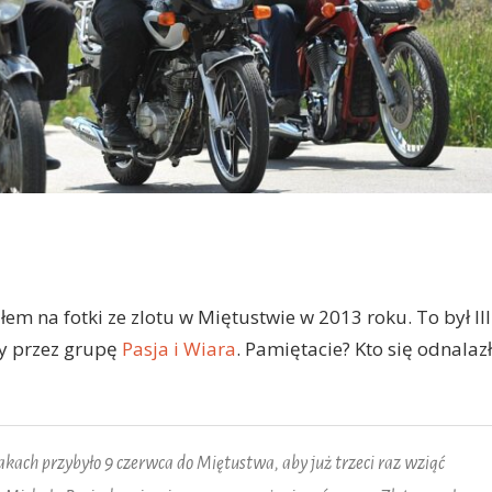
iłem na fotki ze zlotu w Miętustwie w 2013 roku. To był III
y przez grupę
Pasja i Wiara
. Pamiętacie? Kto się odnalazł
ch przybyło 9 czerwca do Miętustwa, aby już trzeci raz wziąć