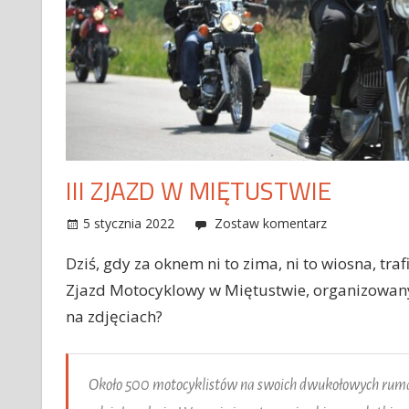
III ZJAZD W MIĘTUSTWIE
5 stycznia 2022
Adrian Gładecki
Imprezy, zloty
Zostaw komentarz
,
Różności
Dziś, gdy za oknem ni to zima, ni to wiosna, traf
Zjazd Motocyklowy w Miętustwie, organizowan
na zdjęciach?
Około 500 motocyklistów na swoich dwukołowych rumaka