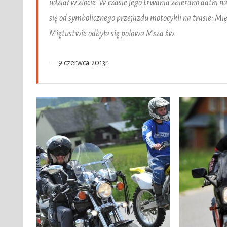
udział w zlocie. W czasie jego trwania zbierano datki 
się od symbolicznego przejazdu motocykli na trasie: Mi
Miętustwie odbyła się polowa Msza św.
9 czerwca 2013r.