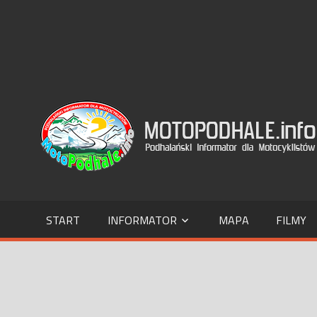
Skip
to
content
Podhalański
Informator
dla
Motocyklistów
START
INFORMATOR
MAPA
FILMY