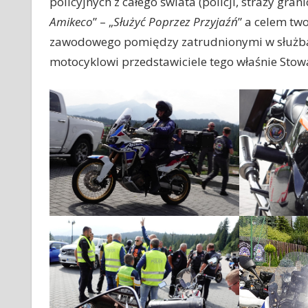
policyjnych z całego świata (policji, straży grani
Amikeco
” – „
Służyć Poprzez Przyjaźń
” a celem tw
zawodowego pomiędzy zatrudnionymi w służbach 
motocyklowi przedstawiciele tego właśnie Stow