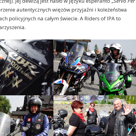
cznej). Jej dewizą jest hasło w języku esperanto „
Servo Per
orzenie autentycznych więzów przyjaźni i koleżeństwa
policyjnych na całym świecie. A Riders of IPA to
arzyszenia.