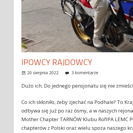
IPOWCY RAJDOWCY
20 sierpnia 2022
Adrian Gładecki
Imprezy, zloty
3 komentarze
,
Różności
Dużo ich. Do jednego pensjonatu się nie zmieścil
Co ich skłoniło, żeby zjechać na Podhale? To 
odbywa się już po raz ósmy, a w naszych rejona
Mother Chapter TARNÓW Klubu RofIPA LEMC POLA
chapterów z Polski oraz wielu spoza naszego kr